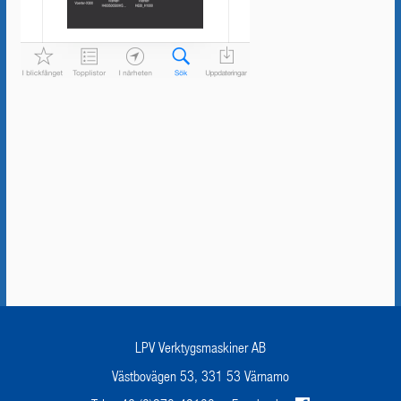
LPV Verktygsmaskiner AB
Västbovägen 53, 331 53 Värnamo