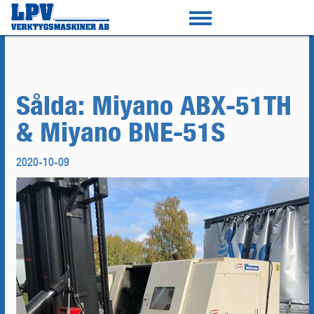
Sålda: Miyano ABX-51TH
& Miyano BNE-51S
2020-10-09