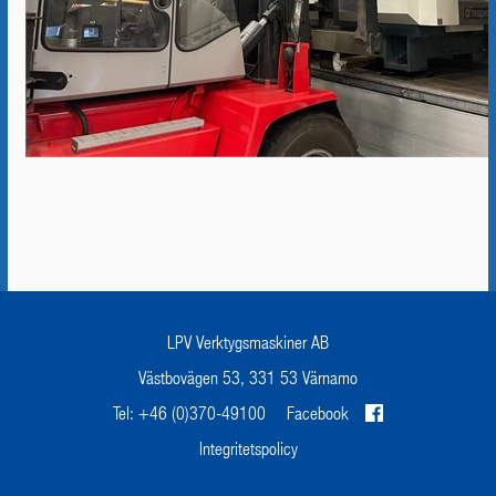
LPV Verktygsmaskiner AB
Västbovägen 53, 331 53 Värnamo
Tel: +46 (0)370-49100
Facebook
Integritetspolicy