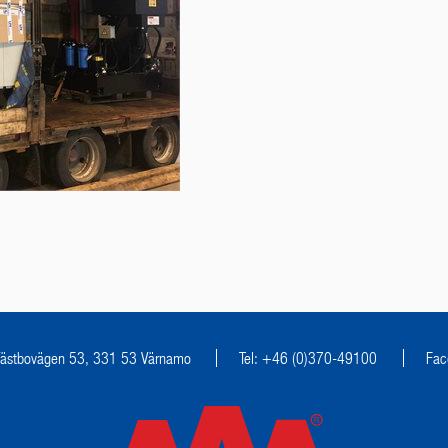
ästbovägen 53, 331 53 Värnamo
Tel: +46 (0)370-49100
Fac