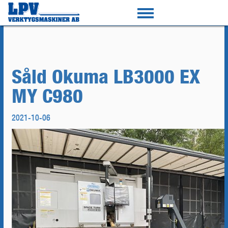
Såld Okuma LB3000 EX
MY C980
2021-10-06