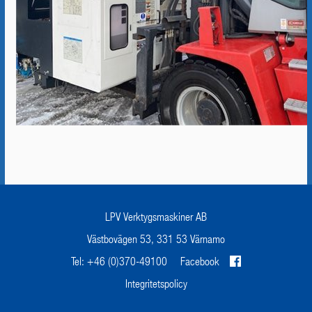
LPV Verktygsmaskiner AB
Västbovägen 53, 331 53 Värnamo
Tel: +46 (0)370-49100
Facebook
Integritetspolicy