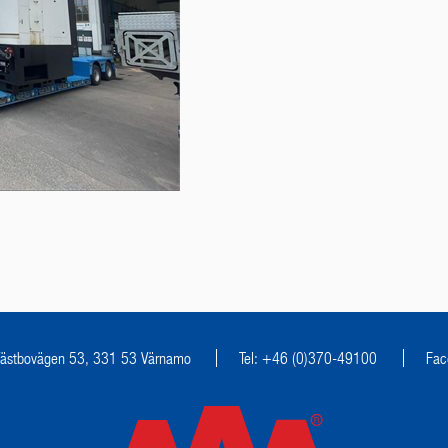
ästbovägen 53, 331 53 Värnamo
Tel: +46 (0)370-49100
Fac