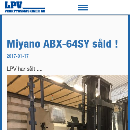
Miyano ABX-64SY såld !
2017-01-17
LPV har sålt ....