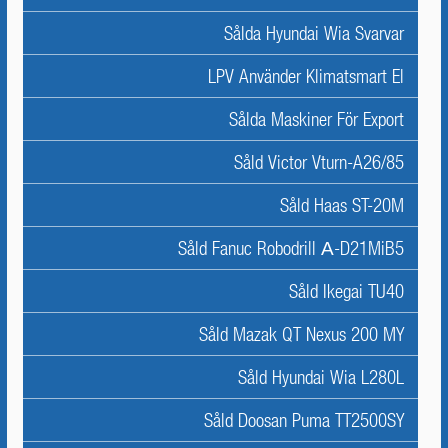
Sålda Hyundai Wia Svarvar
LPV Använder Klimatsmart El
Sålda Maskiner För Export
Såld Victor Vturn-A26/85
Såld Haas ST-20M
Såld Fanuc Robodrill Α-D21MiB5
Såld Ikegai TU40
Såld Mazak QT Nexus 200 MY
Såld Hyundai Wia L280L
Såld Doosan Puma TT2500SY