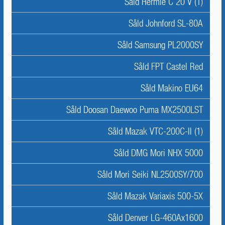
Såld Hermle C 20 V (1)
Såld Johnford SL-80A
Såld Samsung PL2000SY
Såld FPT Castel Red
Såld Makino EU64
Såld Doosan Daewoo Puma MX2500LST
Såld Mazak VTC-200C-II (1)
Såld DMG Mori NHX 5000
Såld Mori Seiki NL2500SY/700
Såld Mazak Variaxis 500-5X
Såld Denver LG-460Ax1600