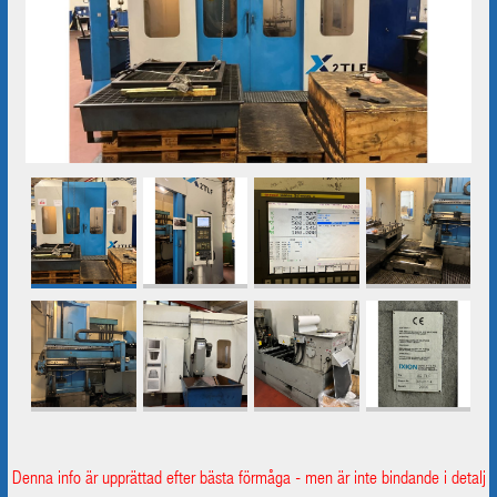
Denna info är upprättad efter bästa förmåga - men är inte bindande i detalj