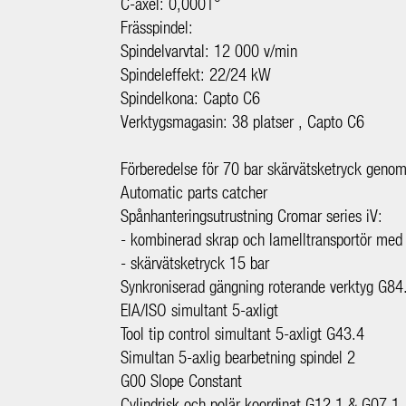
C-axel: 0,0001
°
Frässpindel:
Spindelvarvtal: 12 000 v/min
Spindeleffekt: 22/24 kW
Spindelkona: Capto C6
Verktygsmagasin: 38 platser , Capto C6
Förberedelse för 70 bar skärvätsketryck genom
Automatic parts catcher
Spånhanteringsutrustning Cromar series iV:
- kombinerad skrap och lamelltransportör med 
- skärvätsketryck 15 bar
Synkroniserad gängning roterande verktyg G84
EIA/ISO simultant 5-axligt
Tool tip control simultant 5-axligt G43.4
Simultan 5-axlig bearbetning spindel 2
G00 Slope Constant
Cylindrisk och polär koordinat G12.1 & G07.1