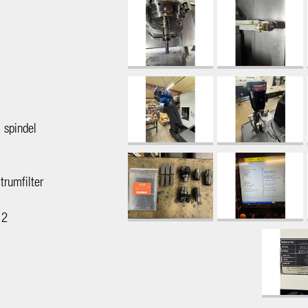
 spindel
trumfilter
.2