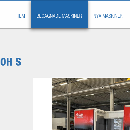
HEM
BEGAGNADE MASKINER
NYA MASKINER
50H S